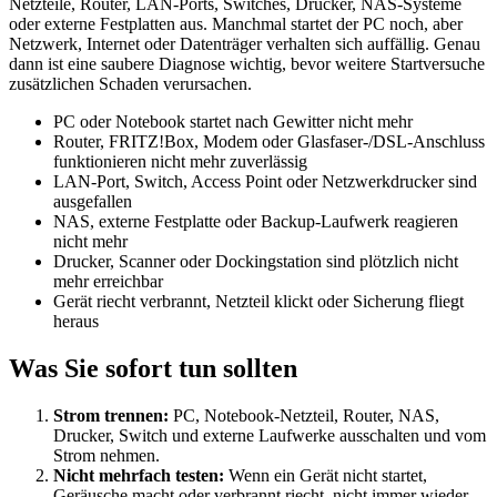
Netzteile, Router, LAN-Ports, Switches, Drucker, NAS-Systeme
oder externe Festplatten aus. Manchmal startet der PC noch, aber
Netzwerk, Internet oder Datenträger verhalten sich auffällig. Genau
dann ist eine saubere Diagnose wichtig, bevor weitere Startversuche
zusätzlichen Schaden verursachen.
PC oder Notebook startet nach Gewitter nicht mehr
Router, FRITZ!Box, Modem oder Glasfaser-/DSL-Anschluss
funktionieren nicht mehr zuverlässig
LAN-Port, Switch, Access Point oder Netzwerkdrucker sind
ausgefallen
NAS, externe Festplatte oder Backup-Laufwerk reagieren
nicht mehr
Drucker, Scanner oder Dockingstation sind plötzlich nicht
mehr erreichbar
Gerät riecht verbrannt, Netzteil klickt oder Sicherung fliegt
heraus
Was Sie sofort tun sollten
Strom trennen:
PC, Notebook-Netzteil, Router, NAS,
Drucker, Switch und externe Laufwerke ausschalten und vom
Strom nehmen.
Nicht mehrfach testen:
Wenn ein Gerät nicht startet,
Geräusche macht oder verbrannt riecht, nicht immer wieder